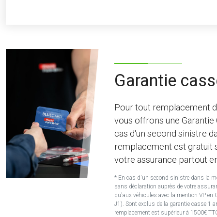
Garantie cass
Pour tout remplacement d
vous offrons une Garantie
cas d'un second sinistre d
remplacement est gratuit 
votre assurance partout e
* En cas d'un second sinistre dans la 
sans déclaration auprès de votre assura
qu'aux véhicules avec la mention VP en G
J1). Sont exclus de la garantie casse 1 
remplacement est supérieur à 1500€ TT