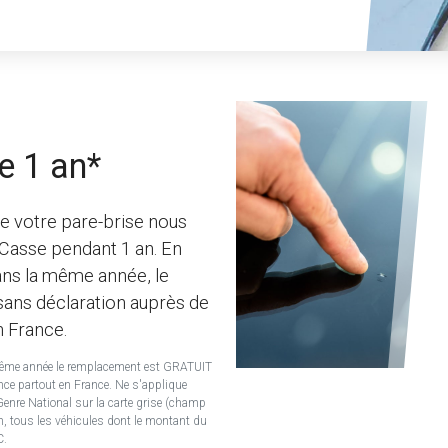
e 1 an*
e votre pare-brise nous
 Casse pendant 1 an. En
ans la même année, le
sans déclaration auprès de
n France.
même année le remplacement est GRATUIT
nce partout en France. Ne s'applique
enre National sur la carte grise (champ
an, tous les véhicules dont le montant du
C.