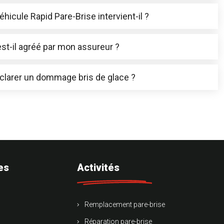
éhicule Rapid Pare-Brise intervient-il ?
est-il agréé par mon assureur ?
éclarer un dommage bris de glace ?
es
Activités
Remplacement pare-brise
Réparation pare-brise