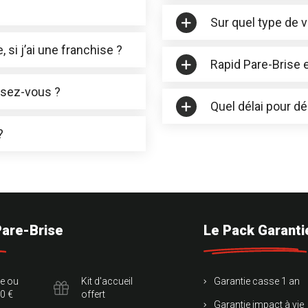
Sur quel type de v
 si j’ai une franchise ?
Rapid Pare-Brise 
osez-vous ?
Quel délai pour d
?
Pare-Brise
Le Pack Garanti
te ou
Kit d'accueil
Garantie casse 1 an
0 €
offert
Garantie impact à vie